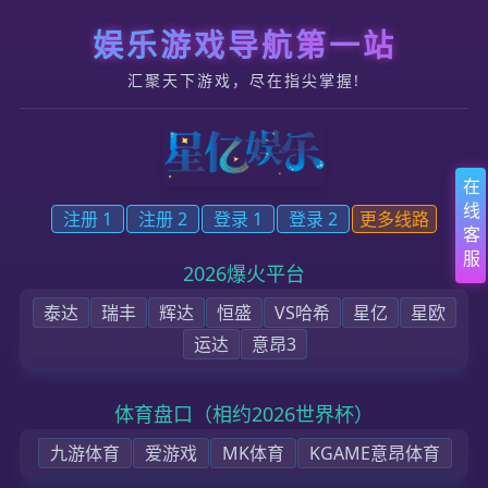
跳转到内容
星亿平台注册登录
首页
企业概述
新闻资讯
项目开发
联系方式
服务政策