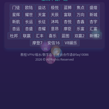
首页
企业概述
新闻资讯
项目开发
联系方式
服务政策